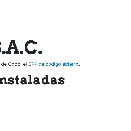
Nosotros
Servicios
Equipo
Clientes
Con
.A.C.
a de Odoo, el
ERP de código abierto
.
instaladas